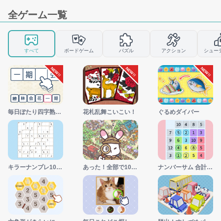
全ゲーム一覧
すべて
ボードゲーム
パズル
アクション
シュー
NEW!!
NEW!!
NEW!!
毎日ぽたり四字熟語の泉
花札乱舞こいこい！
ぐるめダイバー
キラーナンプレ1000！
あった！全部で100個
ナンバーサム 合計ナンプレ