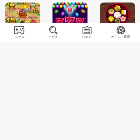
もぐらちゃんたたき
バブルフィーバーブラスト
和菓子deビンゴ
あそぶ
さがす
ためる
ポイント獲得
10回POKER
スウジ！マージ！ソー星人
ブレインリミット
メダルパズル
五目並べ
パクリンフルーツ
モバミinスケボーマン
ドキドキ交差点
ぷちもっちパズル