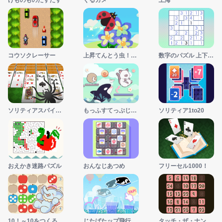
けものものたすたす
ぐるガメ
上海
コウソクレーサー
上昇てんとう虫！JUMP
数字のパズル 上下関係
ソリティアスパイダー
もっふすてっぷじゃんぷ
ソリティア1to20
おえかき迷路パズル
おんなじあつめ
フリーセル1000！
10！～10をつくるパズル
じたばたップ飛行
タッチ・ザ・ナンバー