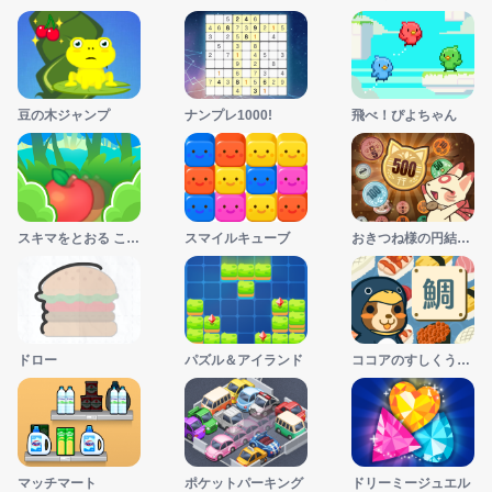
豆の木ジャンプ
ナンプレ1000!
飛べ！ぴよちゃん
スキマをとおる これナンだ⁉
スマイルキューブ
おきつね様の円結びパズル
ドロー
パズル＆アイランド
ココアのすしくうのー！
マッチマート
ポケットパーキング
ドリーミージュエル