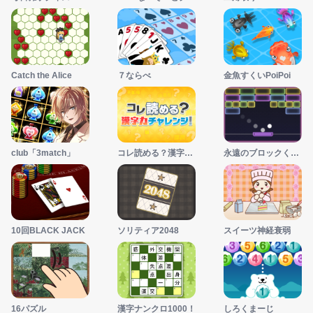
Catch the Alice
７ならべ
金魚すくいPoiPoi
club「3match」
コレ読める？漢字力チャレンジ
永遠のブロックくずし
10回BLACK JACK
ソリティア2048
スイーツ神経衰弱
16パズル
漢字ナンクロ1000！
しろくまーじ