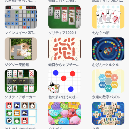
六角形がきらいになる迷路
毎日これどこ探し
脱出！すしづめパーキング
マインスイーパSTEP
ソリティア1000！
七ならべ沼
ジグソー美術館
蛇口からカプチーノ1000！
むげん∞クルクル
ソリティアポーカー
色の多いほうのまるを押す
永遠の数字パズル