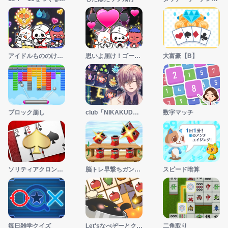
アイドルもののけライブ大作戦
思いよ届け！ゴースツLIVE
大富豪【B】
ブロック崩し
club「NIKAKUDORI」
数字マッチ
ソリティアクロンダイク
脳トレ早撃ちガンマン
スピード暗算
毎日雑学クイズ
Let'sなべぞーとクッキング！
二角取り