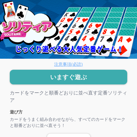
リティア
注意事項(必読)
いますぐ遊ぶ
ゲーム紹介
カードをマークと順番どおりに並べ直す定番ソリティ
ア
遊び方
カードをうまく組み合わせながら、すべてのカードをマーク
と順番どおりに並べ直そう！