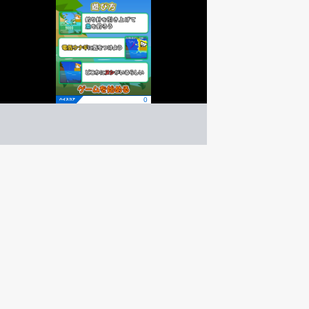
ミミの川釣り
シューティング
ゲーム紹介 -
遊び方 -
タイミングよく釣り竿を引き上げて魚を釣ろう！
たくさん釣って主を探そう！