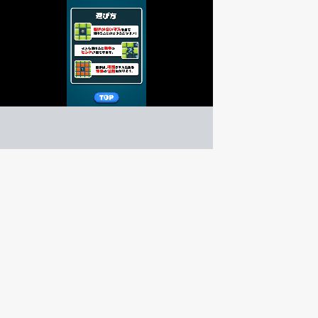
マインスイーパCOMBO
アクション
ゲーム紹介 -
遊び方 -
数字をヒントに、爆弾が無いマスを全て開けよう！
素早く開いてコンボを繋げろ