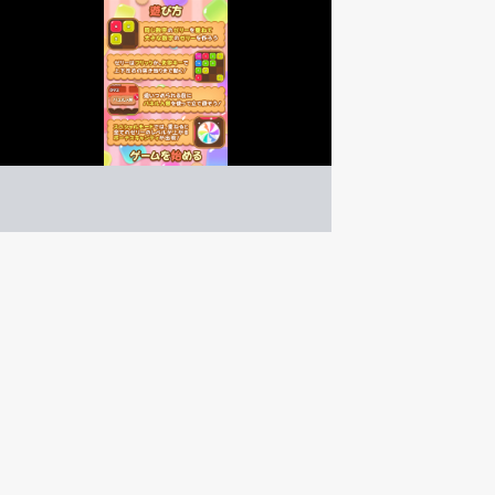
ぷるるんミックス
パズル
ゲーム紹介 -
遊び方 -
同じ数字のゼリーを重ねよう！
大きな数字のゼリーを作ろう！