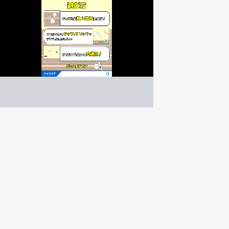
デプリンピック
アクション
ゲーム紹介 -
遊び方 -
タイミングよくタップしよう！
デップ君と色々な競技をしよう！