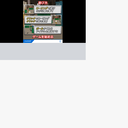
ローリング刑事
シューティング
ゲーム紹介 -
遊び方 -
ローリングで攻撃を避けながら敵を撃て！
ローリングで弾を避けよう！