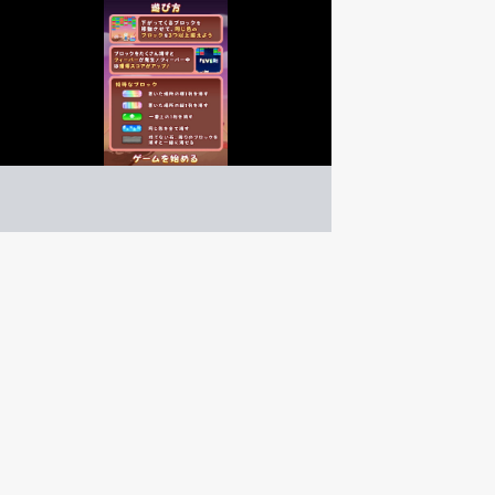
ニャッティポップ
パズル
ゲーム紹介 -
遊び方 -
ブロックを動かして同じ色を3つ以上で揃えよう！
同じ色を揃える大連鎖パズル