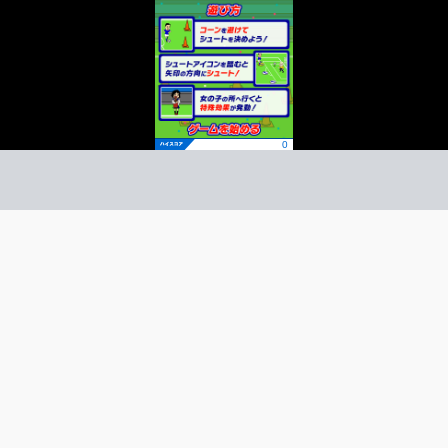
リブラー
クション
ーム紹介 -
び方 -
コーンを避けてシュートを決めよう！
コーンを避けてゴールを決めろ！