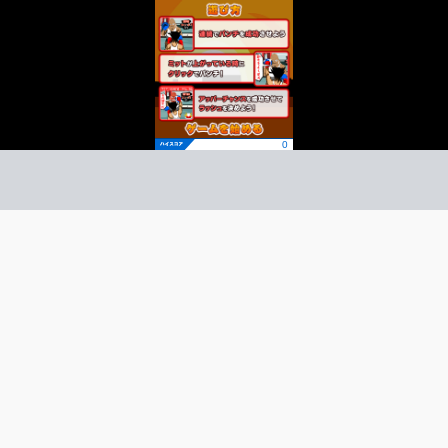
活の拳
クション
ーム紹介 -
び方 -
ミットに合わせてパンチを繰り出そう！
ラッシュを決めろ！