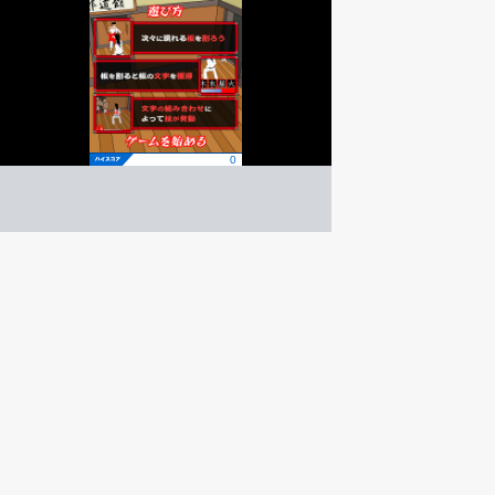
マスターカラテ
アクション
ゲーム紹介 -
遊び方 -
次々に現れる板を割ろう！
板を割って文字を揃えよう！