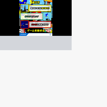
ジャンプメン
アクション
ゲーム紹介 -
遊び方 -
落ちないようにリフトに飛び移って進もう！
落ちないように進もう