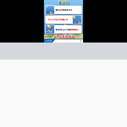
ィッシュブリーダー
クション
ーム紹介 -
び方 -
エサを落として魚に食べさせよう！
上手く餌を与えて進化させよう！