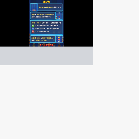
パンクバンク
パズル
ゲーム紹介 -
遊び方 -
お金を並べ替えて同じお金を合わせよう！
お金を両替して成長させよう！