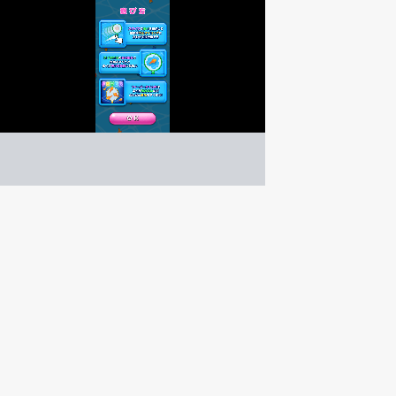
金魚すくいPoiPoi
アクション
ゲーム紹介 -
遊び方 -
スワイプでポイを動かし、金魚が光ったタイミングで
ポイで金魚をすくうシンプルアクション