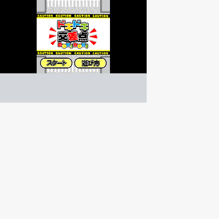
ドキドキ交差点
アクション
ゲーム紹介 -
遊び方 -
ワゴンを操作して、交差点を乗り越えよう。車は急に
交差点を乗り越えるワゴン操作ゲーム