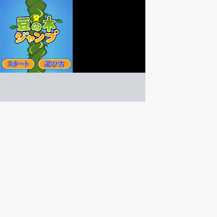
豆の木ジャンプ
アクション
ゲーム紹介 -
遊び方 -
ジャンプしてタイミング良く足場に飛び移れ！フルー
豆の木を登るジャンプアクション