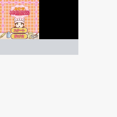
スイーツ神経衰弱
ボードゲーム
ゲーム紹介 -
遊び方 -
ゲーム開始時に出るヒントを利用して同じ絵柄を揃え
ヒントを使って絵柄を揃える神経衰弱