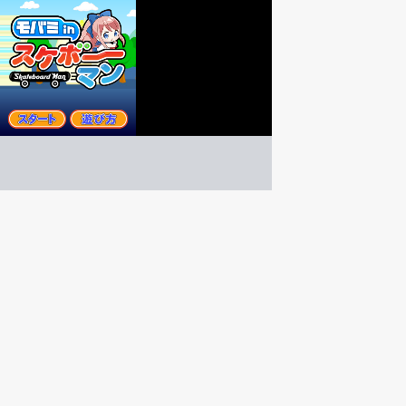
モバミinスケボーマン
アクション
ゲーム紹介 -
遊び方 -
華麗な連続ジャンプで高得点を目指そう！！
モバミが挑戦するスケボーアクション