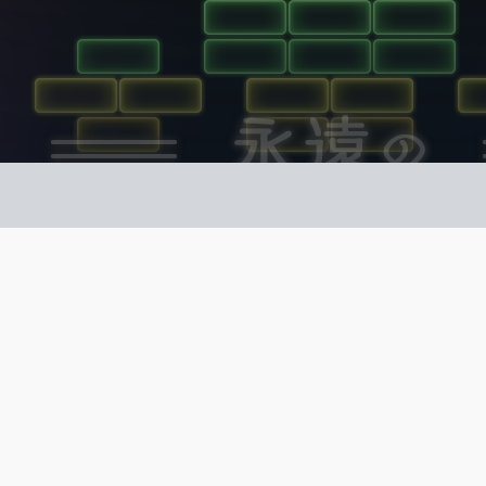
遠のブロックくずし
ューティング
ーム紹介 -
び方 -
パドルを左右に動かしてボールを跳ね返し、迫るブロッ
エンドレスで遊べる定番ブロックくずし