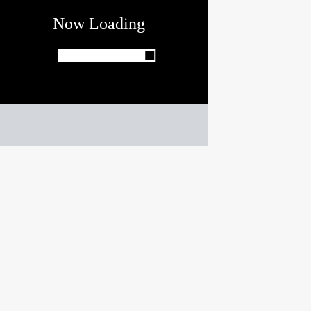
club「3match」
パズル
ゲーム紹介 -
遊び方 -
同じ種類のボトルを3つ以上揃えて消そう！
ボトルを3つ以上揃えて消すマッチパズル